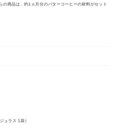
らの商品は、約1ヵ月分のバターコーヒーの材料がセット
ジュラス 1袋）