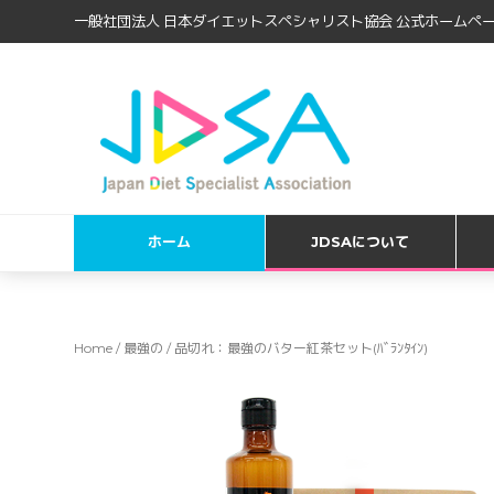
一般社団法人 日本ダイエットスペシャリスト協会 公式ホームペー
ホーム
JDSAについて
Home
/
最強の
/ 品切れ：最強のバター紅茶セット(ﾊﾞﾗﾝﾀｲﾝ)