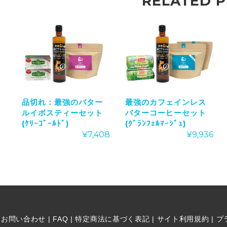
RELATED 
品切れ：最強のバター
最強のカフェインレス
ルイボスティーセット
バターコーヒーセット
(ｹﾘｰｺﾞｰﾙﾄﾞ)
(ｸﾞﾗﾝﾌｪﾙﾏｰｼﾞｭ)
¥
7,408
¥
9,936
|
お問い合わせ
|
FAQ
|
特定商法に基づく表記
|
サイト利用規約
|
プ