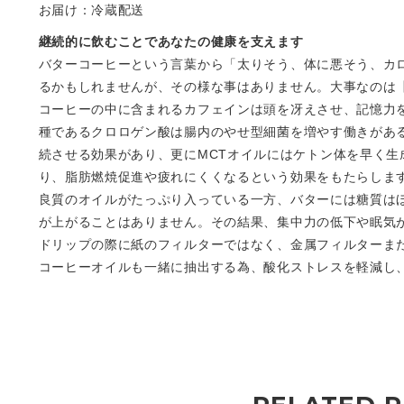
お届け：冷蔵配送
継続的に飲むことであなたの健康を支えます
バターコーヒーという言葉から「太りそう、体に悪そう、カ
るかもしれませんが、その様な事はありません。大事なのは
コーヒーの中に含まれるカフェインは頭を冴えさせ、記憶力
種であるクロロゲン酸は腸内のやせ型細菌を増やす働きがあ
続させる効果があり、更にMCTオイルにはケトン体を早く
り、脂肪燃焼促進や疲れにくくなるという効果をもたらしま
良質のオイルがたっぷり入っている一方、バターには糖質はほ
が上がることはありません。その結果、集中力の低下や眠気
ドリップの際に紙のフィルターではなく、金属フィルターま
コーヒーオイルも一緒に抽出する為、酸化ストレスを軽減し