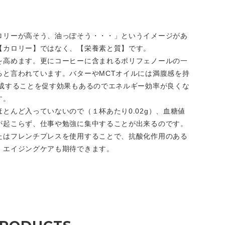
ロリーが高そう、油っぽそう・・・」というイメージがあ
【カロリー】ではなく、【栄養素と質】です。
を高めます。更にコーヒーに含まれるポリフェノールの一
ると言われています。バターやMCTオイルには満腹感を持
生成することを促す効果もあるのでエネルギー効率が良くな
す。
とんど入っていないので（１杯あたり0.02g）、血糖値
が起こらず、仕事や勉強に集中することが出来るのです。
たはフレンチプレスを使用することで、抗酸化作用のある
、エイジングケアも期待できます。