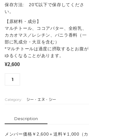
保存方法: 20℃以下で保存してくださ
い。
【原材料・成分】
マルチトール、ココアバター、全粉乳、
カカオマス／レシチン、バニラ香料（一
部に乳成分・大豆を含む）
*マルチトールは過度に摂取するとお腹が
ゆるくなることがあります。
¥
2,600
低
ADD TO CART
Ｇ
Ｉ
チ
Category:
シー・エヌ・シー
ョ
コ/
ミ
Description
ル
ク
メンバー価格￥2,600＋送料￥1,000（カ
（Gi36）