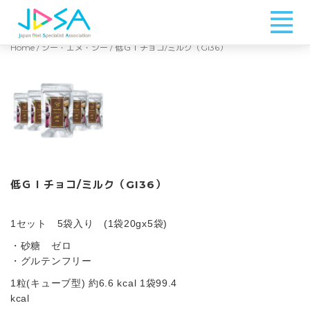
Home
/
シー・エヌ・シー
/ 低ＧＩチョコ/ミルク（Gi36）
低ＧＩチョコ/ミルク（GI36）
1セット 5袋入り (1袋20gx5袋)
・砂糖 ゼロ
・グルテンフリー
1粒(キューブ型) 約6.6 kcal 1袋99.4
kcal