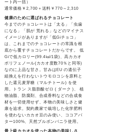
ート内一括）
quantity
通常価格￥2,700＋送料￥770～2,310
健康のために選ばれるチョコレート
今までのチョコレートは「太る」「虫歯
になる」「肌が 荒れる」などのマイナス
イメージがありますが「低Giチョコ」
は、これまでのチョコレートの常識を根
底から覆すチョコレートだからです。 低
Giで低カロリー(99.4㎉/1袋)、高カカオ
ポリフェノール(カカオ度数70％と同等)
なのに上品な甘さ。甘みはEU の遺伝子
組換えを行わないトウモロコシを原料と
した還元麦芽糖（マルチトール) を使
用。トラン ス脂肪酸ゼロ ( ダーク )、 植
物油脂、防腐剤、合成香料などの合成食
材を一切使用せず、本物の美味しさと健
康を追求。契約農家で栽培した化学肥料
を使わないカカオ豆のみ使い、ココアバ
ター100%、天然ブルボンバニラ使用。
最上級カカオを使った本物の美味しさ