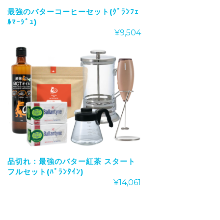
最強のバターコーヒーセット(ｸﾞﾗﾝﾌｪ
ﾙﾏｰｼﾞｭ)
¥
9,504
品切れ：最強のバター紅茶 スタート
フルセット(ﾊﾞﾗﾝﾀｲﾝ)
¥
14,061