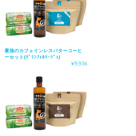
最強のカフェインレスバターコーヒ
ーセット(ｸﾞﾗﾝﾌｪﾙﾏｰｼﾞｭ)
¥
9,936