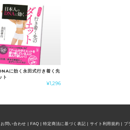
DNAに効く永田式行き着く先
ット
¥
1,296
|
お問い合わせ
|
FAQ
|
特定商法に基づく表記
|
サイト利用規約
|
プ